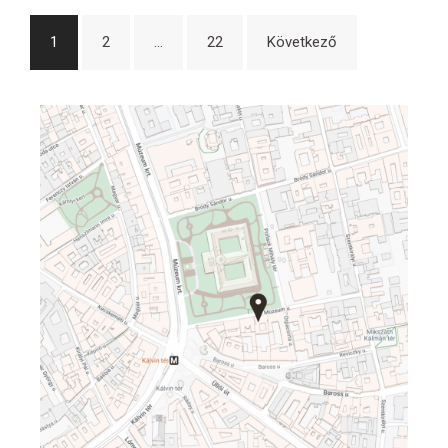
Bejegyzések
1
2
…
22
Következő
lapozása