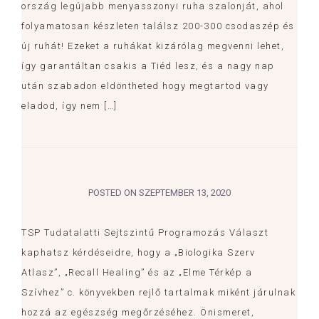
ország legújabb menyasszonyi ruha szalonját, ahol
folyamatosan készleten találsz 200-300 csodaszép és
új ruhát! Ezeket a ruhákat kizárólag megvenni lehet,
így garantáltan csakis a Tiéd lesz, és a nagy nap
után szabadon eldöntheted hogy megtartod vagy
eladod, így nem […]
POSTED ON
SZEPTEMBER 13, 2020
TSP Tudatalatti Sejtszintű Programozás Választ
kaphatsz kérdéseidre, hogy a „Biologika Szerv
Atlasz”, „Recall Healing” és az „Elme Térkép a
Szívhez” c. könyvekben rejlő tartalmak miként járulnak
hozzá az egészség megőrzéséhez. Önismeret,