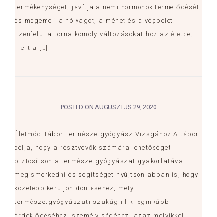
termékenységet, javítja a nemi hormonok termelődését,
és megemeli a hólyagot, a méhet és a végbelet.
Ezenfelül a torna komoly változásokat hoz az életbe,
mert a […]
POSTED ON
AUGUSZTUS 29, 2020
Életmód Tábor Természetgyógyász Vizsgához A tábor
célja, hogy a résztvevők számára lehetőséget
biztosítson a természetgyógyászat gyakorlatával
megismerkedni és segítséget nyújtson abban is, hogy
közelebb kerüljön döntéséhez, mely
természetgyógyászati szakág illik leginkább
érdeklődéséhez, személyiségéhez, azaz melyikkel