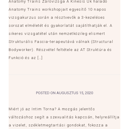
Anatomy Trains Záróvizsga A Kinesis Uk haladó
Anatomy Trains workshopjait egyesítő 10 napos
vizsgakurzus során a résztvevők a 3-kezeléses
sorozat elméletét és gyakorlatát sajátíthatják el. A
sikeres vizsgatétel után nemzetközileg elismert
Strukturális Fascia-terapeutává válnak (Structural
Bodyworker). Részvétel feltétele az AT Struktúra és
Funkció és az […]
POSTED ON
AUGUSZTUS 15, 2020
Miért jó az Intim Torna? A mozgás jelentős
változáshoz segít a szexualitás kapcsán, helyreállítja
a vizelet, székletmegtartási gondokat, fokozza a