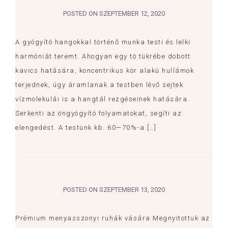
POSTED ON
SZEPTEMBER 12, 2020
A gyógyító hangokkal történő munka testi és lelki
harmóniát teremt. Ahogyan egy tó tükrébe dobott
kavics hatására, koncentrikus kör alakú hullámok
terjednek, úgy áramlanak a testben lévő sejtek
vízmolekulái is a hangtál rezgéseinek hatására.
Serkenti az öngyógyító folyamatokat, segíti az
elengedést. A testünk kb. 60—70%-a […]
POSTED ON
SZEPTEMBER 13, 2020
Prémium menyasszonyi ruhák vására Megnyitottuk az