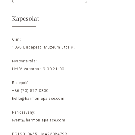
Kapcsolat
Cím:
1088 Budapest, Múzeum utca 9.
Nyitvatartás:
Hétfő-Vasárnap 9:00-21:00
Recepció:
+36 (70) 577 0300
hello@harmoniapalace.com
Rendezvény:
event@harmoniapalace.com
EG19010455 | MA23084793