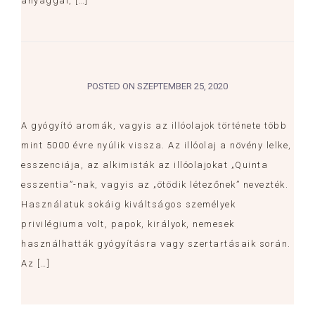
anyaggal, […]
POSTED ON
SZEPTEMBER 25, 2020
A gyógyító aromák, vagyis az illóolajok története több
mint 5000 évre nyúlik vissza. Az illóolaj a növény lelke,
esszenciája, az alkimisták az illóolajokat „Quinta
esszentia”-nak, vagyis az „ötödik létezőnek” nevezték.
Használatuk sokáig kiváltságos személyek
privilégiuma volt, papok, királyok, nemesek
használhatták gyógyításra vagy szertartásaik során.
Az […]