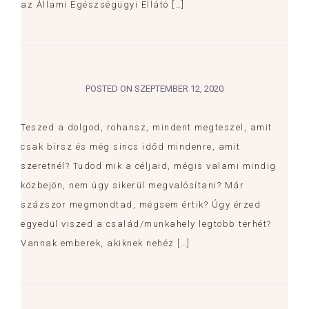
az Állami Egészségügyi Ellátó […]
POSTED ON
SZEPTEMBER 12, 2020
Teszed a dolgod, rohansz, mindent megteszel, amit
csak bírsz és még sincs időd mindenre, amit
szeretnél? Tudod mik a céljaid, mégis valami mindig
közbejön, nem úgy sikerül megvalósítani? Már
százszor megmondtad, mégsem értik? Úgy érzed
egyedül viszed a család/munkahely legtöbb terhét?
Vannak emberek, akiknek nehéz […]