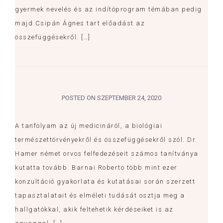
gyermek nevelés és az indítóprogram témában pedig
majd Csipán Ágnes tart előadást az
összefüggésekről. […]
POSTED ON
SZEPTEMBER 24, 2020
A tanfolyam az új medicináról, a biológiai
természettörvényekről és összefüggésekről szól. Dr.
Hamer német orvos felfedezéseit számos tanítványa
kutatta tovább. Barnai Roberto több mint ezer
konzultáció gyakorlata és kutatásai során szerzett
tapasztalatait és elméleti tudását osztja meg a
hallgatókkal, akik feltehetik kérdéseiket is az