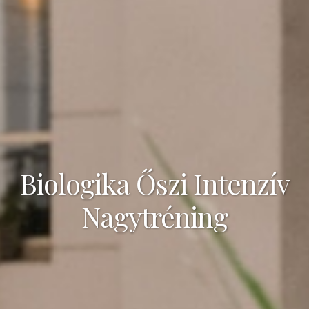
Biologika Őszi Intenzív
Nagytréning