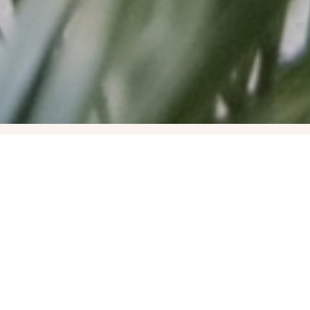
Biologika Őszi
Intenzív
Nagytréning