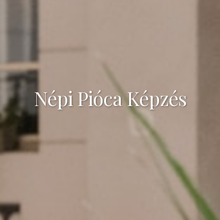
Népi Pióca Képzés