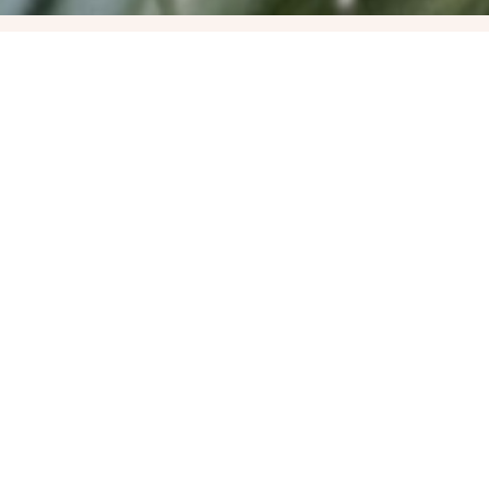
Népi Pióca Képzés
Kétnapos népi pióca képzés tanfolyam