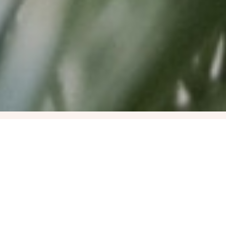
Nyolcalkalmas
Mindfulness
Tréning