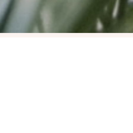
Kvantum
Tudatosság
Tanfolyam