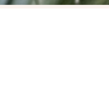
Kishajós
Tanfolyam –
Elméleti Oktatás