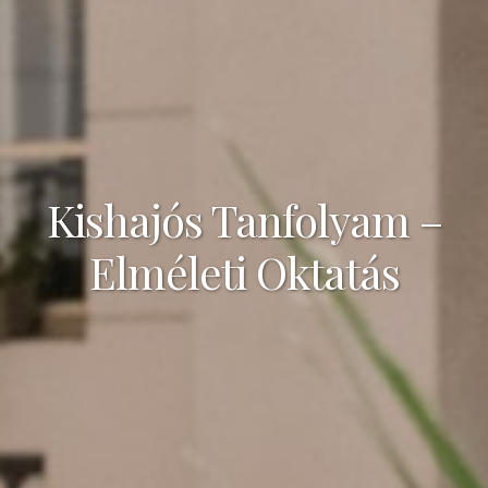
Kishajós Tanfolyam –
Elméleti Oktatás