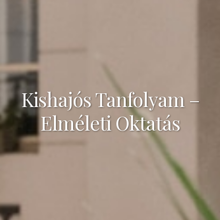
Kishajós Tanfolyam –
Elméleti Oktatás