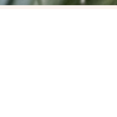
Kishajós
Tanfolyam –
Elméleti Oktatás