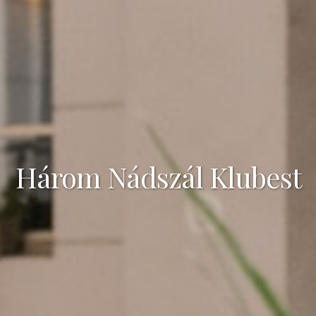
Három Nádszál Klubest