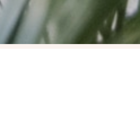
Három Nádszál
Klubest