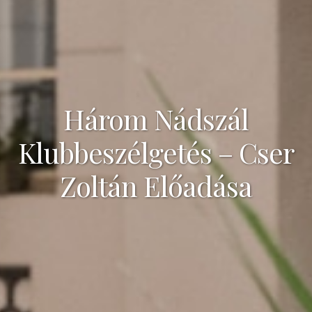
Három Nádszál
Klubbeszélgetés – Cser
Zoltán Előadása