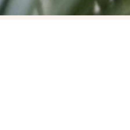
Aloha & Pono
Hawai’i kincsei a pálmafákon, fehér
homokos partokon, szivárványon,
naplementén, az összes látható szépségén
túl.
Az 1 napos ősi tiszta forrásra épülő
intenzív kurzuson betekintést nyerhetsz,
belekóstolhatsz az ősi hawaii tradíciókba.
Találkozhatsz a hawaii kahunák (sámánok,
gyógyítók, szellemi vezetők) kevesek által