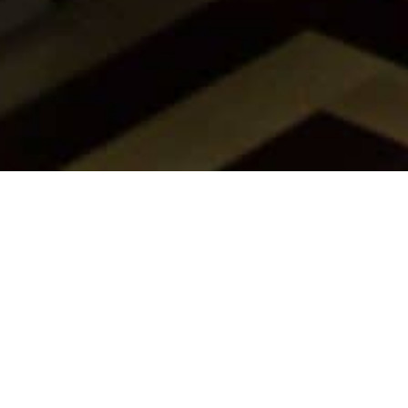
SUPERIOR LAKOSZTÁLY
Élvezze a tágas Superior Lakosztály kényelmét,
akár kikapcsolódni, akár üzleti útra érkezik
Budapestre!
A Nemzeti Múzeum kertjére néző
csodaszép apartman
klasszikus eleganciát áraszt