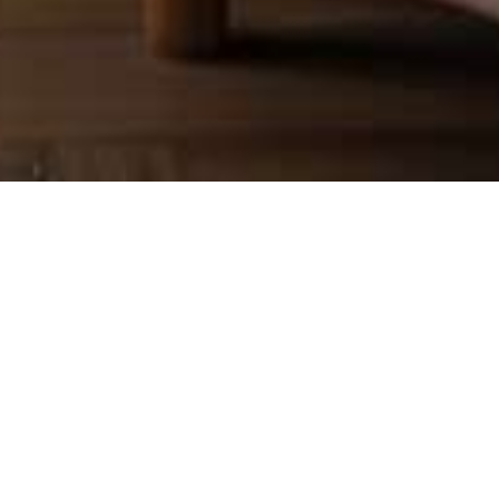
HERITAGE OÁZIS APARTMAN
A Heritage Oázis Apartman a nyugalom szigete a
belváros szívében. Belső udvarra néző
elhelyezkedése csendes pihenést biztosít, míg a
pálmafás arany tapéta egzotikus eleganciát
kölcsönöz a térnek.